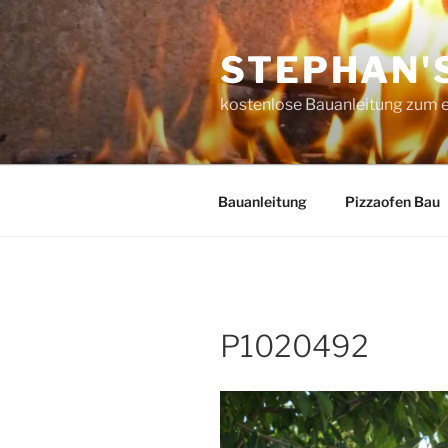
Zum
Inhalt
STEPHAN'
springen
kostenlose Bauanleitung zum 
Bauanleitung
Pizzaofen Bau
P1020492