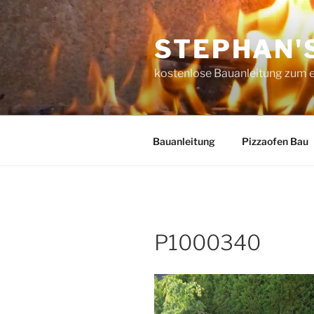
Zum
Inhalt
STEPHAN'
springen
kostenlose Bauanleitung zum 
Bauanleitung
Pizzaofen Bau
P1000340